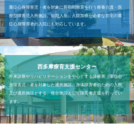
重症心身障害児・者を対象に長期間療育を行う療養介護・医
療型障害児入所施設。短期入所、入院加療が必要な在宅の重
症心身障害者の入院にも対応しています。
西多摩療育支援センター
外来診療やリハビリテーションを中心とする診療所、重症心
身障害児・者を対象した通所施設、身体障害者のための入所
及び通所施設とする、複合施設として障害者支援を行ってい
ます。