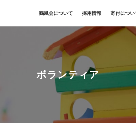
ボランティア
病院・施設の見学をご希望の
ブログ
西多摩療育支援センター
ご寄付のご案内
病院及び施設見学お申し込み
鶴風会について
採用情報
寄付につい
ボランティア